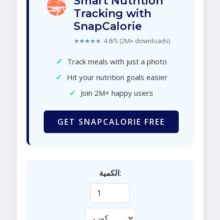
Smart Nutrition
Tracking with
SnapCalorie
★★★★★
4.8/5 (2M+ downloads)
✓
Track meals with just a photo
✓
Hit your nutrition goals easier
✓
Join 2M+ happy users
GET SNAPCALORIE FREE
الكمية: