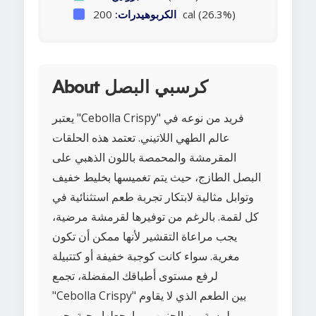
200 cal (26.3%)
الكربوهيدرات:
About كرسبي البصل
يعتبر "Cebolla Crispy" فريد من نوعه في
عالم الطهي اللاتيني. تعتمد هذه الحلقات
المقرمشة والمحمصة باللون الذهبي على
البصل الطازج، حيث يتم تغميسها بخليط خفيف
وتوابل مثالية لابتكار تجربة طعم استثنائية في
كل لقمة. بالرغم من توفيرها لقرمشة مرضية،
يجب مراعاة التقشير لأنها ممكن أن تكون
مغرية. سواء كانت كوجبة خفيفة أو كتتبيلة
لرفع مستوى أطباقك المفضلة، تجمع
"Cebolla Crispy" بين الطعم الذي لا يقاوم
بلمسة من الحنين، مما يجعلها وجبة يجب