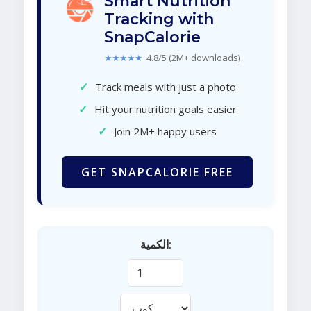
Smart Nutrition
Tracking with
SnapCalorie
★★★★★
4.8/5 (2M+ downloads)
✓
Track meals with just a photo
✓
Hit your nutrition goals easier
✓
Join 2M+ happy users
GET SNAPCALORIE FREE
الكمية: