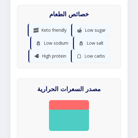
خصائص الطعام
🥓
🍯
Keto friendly
Low sugar
🧂
🧂
Low sodium
Low salt
🥩
🍞
High protein
Low carbs
مصدر السعرات الحرارية