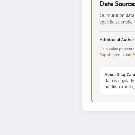
Data Sources
Our nutrition data
specific scientifi
Additional Authori
Daily value percent
Supplements
and
D
About SnapCalo
data is regularl
nutrition trackin