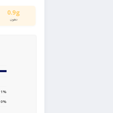
0.9g
دهون
1%
0%