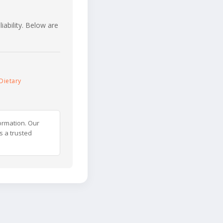
iability. Below are
Dietary
ormation. Our
s a trusted