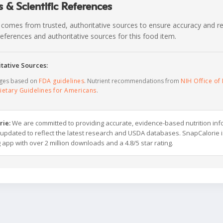
 & Scientific References
 comes from trusted, authoritative sources to ensure accuracy and rel
c references and authoritative sources for this food item.
tative Sources:
ages based on
FDA guidelines
. Nutrient recommendations from
NIH Office of 
ietary Guidelines for Americans
.
rie:
We are committed to providing accurate, evidence-based nutrition inf
y updated to reflect the latest research and USDA databases. SnapCalorie i
g app with over 2 million downloads and a 4.8/5 star rating.