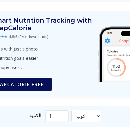
art Nutrition Tracking with
apCalorie
★★★
4.8/5 (2M+ downloads)
s with just a photo
trition goals easier
happy users
APCALORIE FREE
الكمية: