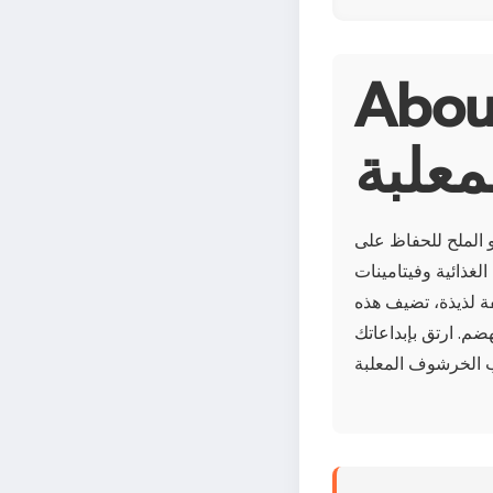
 قلوب الخرشوف
معلبة
 الملح للحفاظ على
مليئة بالمضادات الأكسدة، تُضفي هذه القلوب
ة لذيذة، تضيف هذه
م. ارتق بإبداعاتك