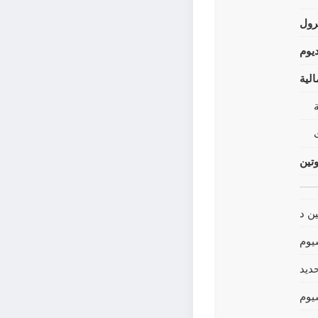
رول
يوم
لية
وتين
ين د
يوم
حديد
يوم