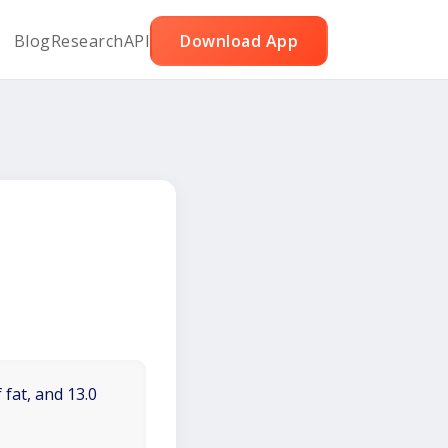
Blog
Research
API
Download App
 fat, and 13.0