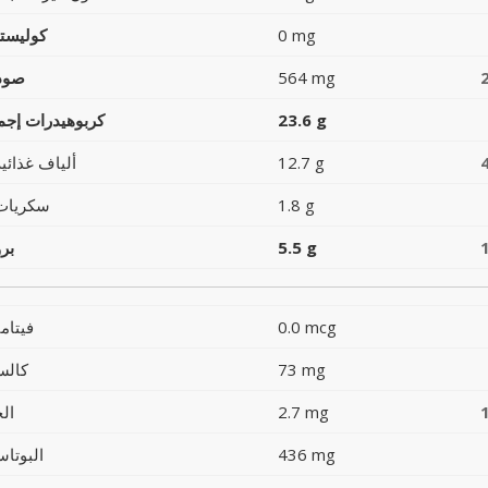
0 mg
كوليست
564 mg
صود
23.6 g
كربوهيدرات إجما
12.7 g
ألياف غذائية
1.8 g
سكريات
5.5 g
بر
0.0 mcg
فيتام
73 mg
كالس
2.7 mg
ال
436 mg
البوتاس