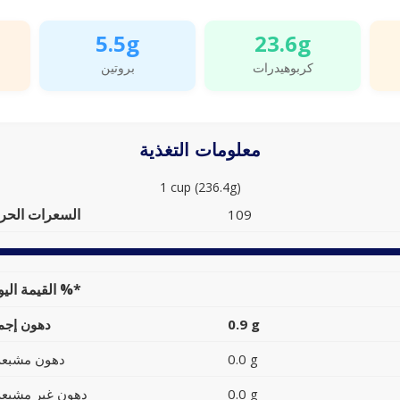
5.5g
23.6g
كربوهيدرات
بروتين
معلومات التغذية
1 cup (236.4g)
السعرات الحرا
109
القيمة اليومية %*
0.9 g
دهون إجما
0.0 g
دهون مشبعة
0.0 g
دهون غير مشبعة