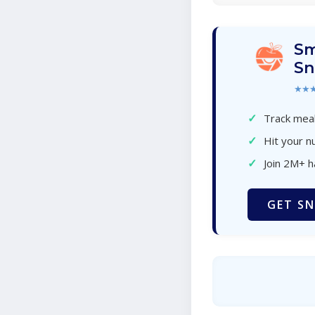
Sm
Sn
★★
✓
Track meal
✓
Hit your nu
✓
Join 2M+ 
GET SN