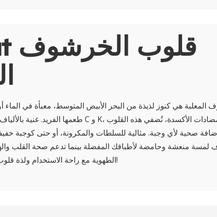
About
ال
المعلبة هي كنوز لذيذة من البحر الأبيض المتوسط، معبأة في الماء أو
طعمها الفريد. غنية بالألياف الغذائية وفيتامينات C و K، و
ضافة صحية لأي وجبة. مثالية للسلطات والمكرونة، أو حتى كوجبة خفيف
 لمسة منعشة وحامضة لأطباقك المفضلة بينما تدعم صحة القلب والهض
الطهوية مع راحة الاستخدام ولذة قلوب الخرشوف المعلبة!