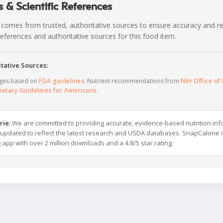
 & Scientific References
 comes from trusted, authoritative sources to ensure accuracy and rel
c references and authoritative sources for this food item.
tative Sources:
ages based on
FDA guidelines
. Nutrient recommendations from
NIH Office of 
ietary Guidelines for Americans
.
rie:
We are committed to providing accurate, evidence-based nutrition inf
y updated to reflect the latest research and USDA databases. SnapCalorie i
g app with over 2 million downloads and a 4.8/5 star rating.