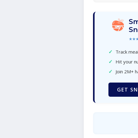
Sm
Sn
★★
✓
Track meal
✓
Hit your nu
✓
Join 2M+ 
GET SN