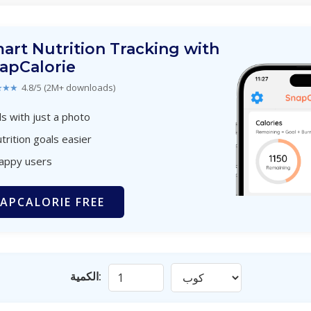
art Nutrition Tracking with
apCalorie
★★★
4.8/5 (2M+ downloads)
s with just a photo
trition goals easier
happy users
APCALORIE FREE
الكمية: