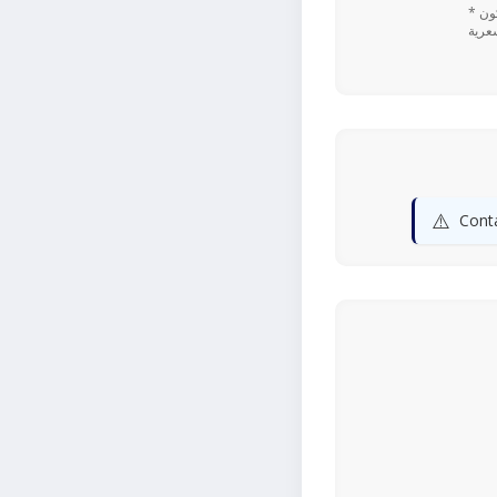
* تعتمد القيم اليومية المستندة إلى نسبة ٪ على نظام غذائي يحتوي على 2,000 سعرة حرارية. قد تكون
⚠️
Conta