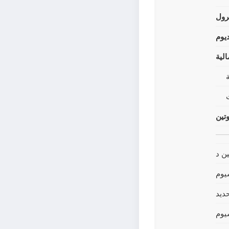
رول
يوم
لية
وتين
ين د
يوم
حديد
يوم