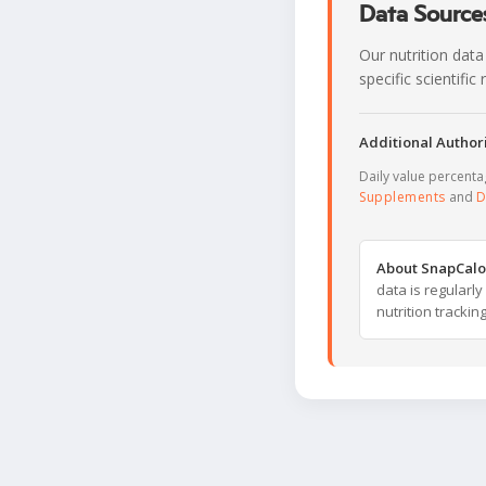
Data Sources
Our nutrition data
specific scientifi
Additional Authori
Daily value percent
Supplements
and
D
About SnapCalo
data is regularl
nutrition trackin