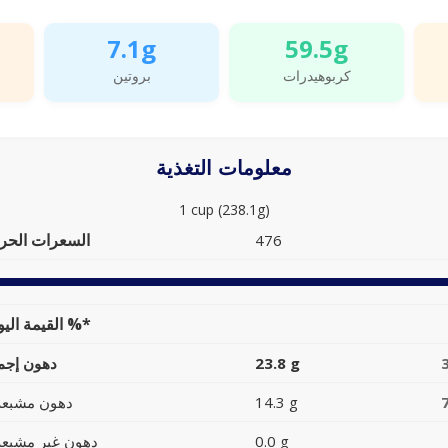
7.1g
59.5g
كربوهيدرات
بروتين
معلومات التغذية
1 cup (238.1g)
السعرات الحرا
476
القيمة اليومية %*
23.8 g
دهون إجما
14.3 g
دهون مشبعة
0.0 g
دهون غير مشبعة