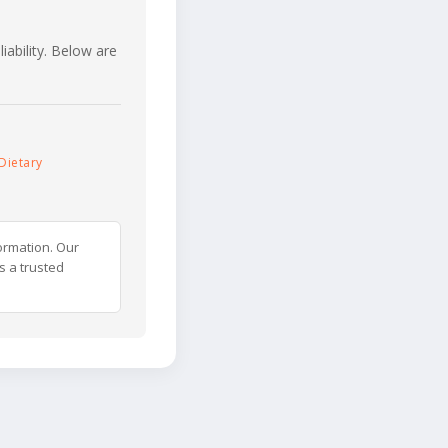
iability. Below are
Dietary
ormation. Our
s a trusted