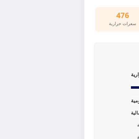
476
سعرات حرارية
رية
لية