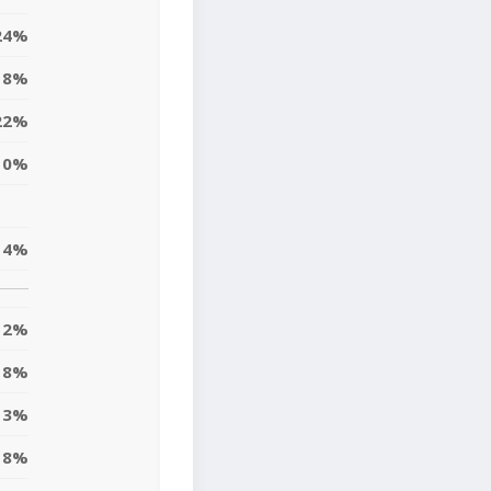
24%
8%
22%
0%
14%
12%
18%
3%
8%