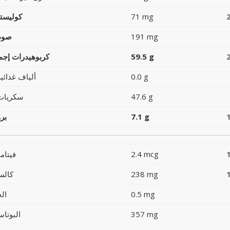
71 mg
كوليست
191 mg
صود
59.5 g
كربوهيدرات إجما
0.0 g
ألياف غذائية
47.6 g
سكريات
7.1 g
بر
2.4 mcg
فيتام
238 mg
كالس
0.5 mg
ال
357 mg
البوتاس