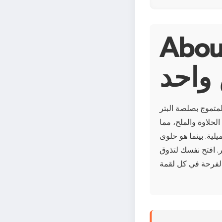
A آيس كريم
واحد
لمتموج بصلصة البتر
الحلاوة والملح، مما
يلية. بينما هو حلوى
ر. افتح نفسك لتذوق