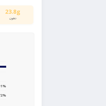
23.8g
دهون
31%
72%