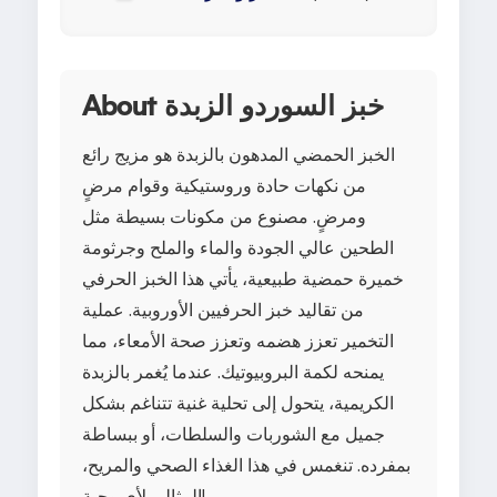
About خبز السوردو الزبدة
الخبز الحمضي المدهون بالزبدة هو مزيج رائع
من نكهات حادة وروستيكية وقوام مرضٍ
ومرضٍ. مصنوع من مكونات بسيطة مثل
الطحين عالي الجودة والماء والملح وجرثومة
خميرة حمضية طبيعية، يأتي هذا الخبز الحرفي
من تقاليد خبز الحرفيين الأوروبية. عملية
التخمير تعزز هضمه وتعزز صحة الأمعاء، مما
يمنحه لكمة البروبيوتيك. عندما يُغمر بالزبدة
الكريمية، يتحول إلى تحلية غنية تتناغم بشكل
جميل مع الشوربات والسلطات، أو ببساطة
بمفرده. تنغمس في هذا الغذاء الصحي والمريح،
المثالي لأي وجبة!