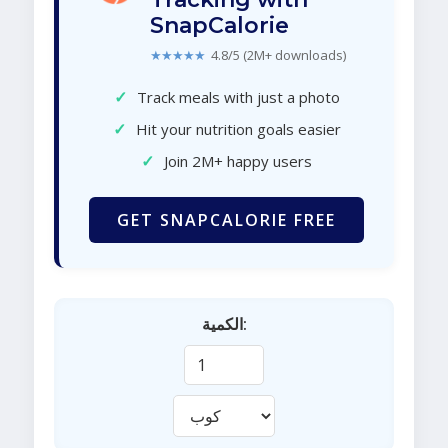
SnapCalorie
★★★★★
4.8/5 (2M+ downloads)
✓
Track meals with just a photo
✓
Hit your nutrition goals easier
✓
Join 2M+ happy users
GET SNAPCALORIE FREE
الكمية: