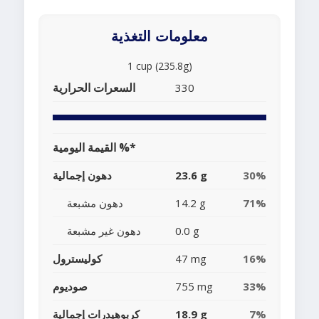
معلومات التغذية
1 cup (235.8g)
السعرات الحرارية
330
القيمة اليومية %*
30%
23.6 g
دهون إجمالية
71%
14.2 g
دهون مشبعة
0.0 g
دهون غير مشبعة
16%
47 mg
كوليسترول
33%
755 mg
صوديوم
7%
18.9 g
كربوهيدرات إجمالية