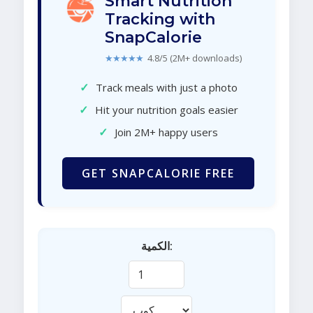
Smart Nutrition
Tracking with
SnapCalorie
★★★★★
4.8/5 (2M+ downloads)
✓
Track meals with just a photo
✓
Hit your nutrition goals easier
✓
Join 2M+ happy users
GET SNAPCALORIE FREE
الكمية: