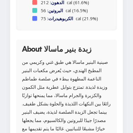
212 cal (61.6%)
الدهون:
56 cal (16.5%)
البروتين:
75 cal (21.9%)
الكربوهيدرات:
About زبدة بنير ماسالا
صينية البنير ماسالا هي طبق غني وكريمي من
المطبخ الهندي، حيث يُعرض مكعبات البنير
الناعمة المطهوة ببطء في صلصة طماطم
وزبدة لذيذة. تمتزج بتوابل عطرية مثل الكمون
والكزبرة والجرام ماسالا، مما يمنحها توازنًا
رائعًا بين النكهات اللذيذة والحلوة بشكل طفيف.
بينما تجعل الزبدة الصلصة لذيذة، يضيف البنير
مصدرًا جيدًا للبروتين والكالسيوم، مما يجعلها
خيارًا مشبعًا للنباتيين. غالبًا ما يتم تقديمها مع