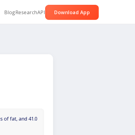
Blog
Research
API
Download App
 of fat, and 41.0