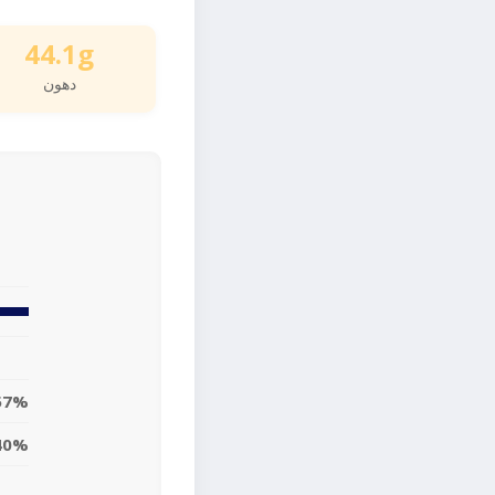
44.1g
دهون
57%
40%