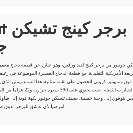
About
ج
ن جونيور من برجر كينج لذيذ ورقيق، وهو عبارة عن قطعة دجاج مغمو
يعة الأمريكية التقليدية. مع قطعة الدجاج العصيرة الموضوعة في رغيف
ق ومايونيز كريمي للحصول على لقمة مثالية. هذا الساندويتش الذي 
يوفر بديلاً لذيذاً عن الخيارات الثقيلة، حي
لذين يتوقون إلى وجبة خفيفة، يضيف تشيكن جونيور نكهة قوية إلى طاولتك
مرضياً لأي عاشق للبرجر. تذوق طعم برجر كينج اليوم!