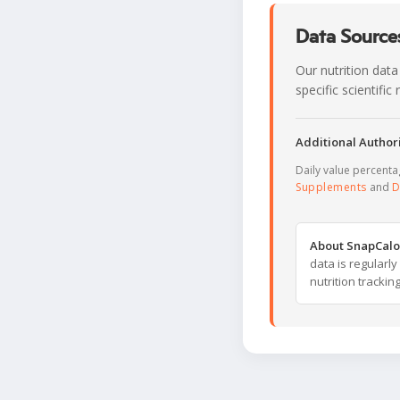
Data Sources
Our nutrition data
specific scientifi
Additional Authori
Daily value percent
Supplements
and
D
About SnapCalo
data is regularl
nutrition trackin