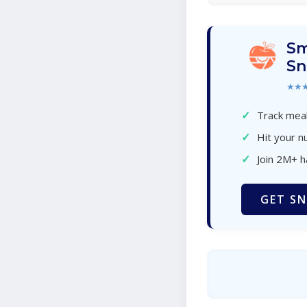
Sm
Sn
★★
✓
Track meal
✓
Hit your nu
✓
Join 2M+ 
GET SN