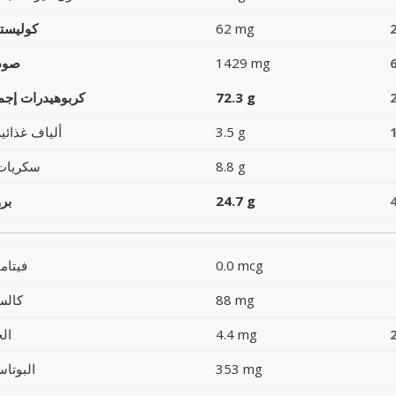
62 mg
كوليست
1429 mg
صود
72.3 g
كربوهيدرات إجما
3.5 g
ألياف غذائية
8.8 g
سكريات
24.7 g
بر
0.0 mcg
فيتام
88 mg
كالس
4.4 mg
ال
353 mg
البوتاس