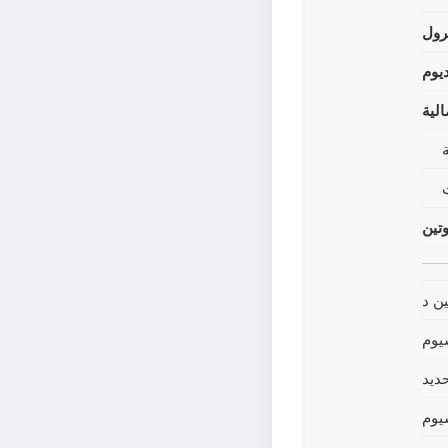
رول
يوم
لية
وتين
ين د
يوم
حديد
يوم