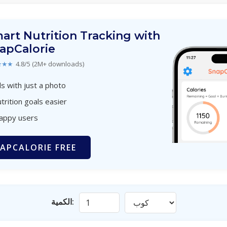
art Nutrition Tracking with
apCalorie
★★★
4.8/5 (2M+ downloads)
s with just a photo
trition goals easier
happy users
APCALORIE FREE
الكمية: