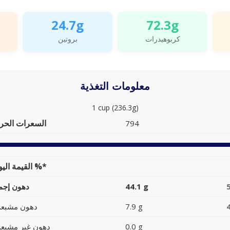
24.7g
72.3g
كربوهيدرات
بروتين
معلومات التغذية
1 cup (236.3g)
السعرات الحرا
794
القيمة اليومية %*
44.1 g
دهون إجما
7.9 g
دهون مشبعة
0.0 g
دهون غير مشبعة