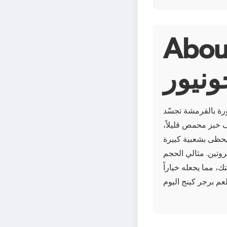
 برجر كينج تشيكن
ونيور
رة بالقرمشة تجسّد
 خبز محمص قليلاً،
يحظى بشعبية كبيرة
ث يحتوي على 390 سعرة حرارية و22 غراماً من البروتين. مثالي الحجم
، مما يجعله خياراً