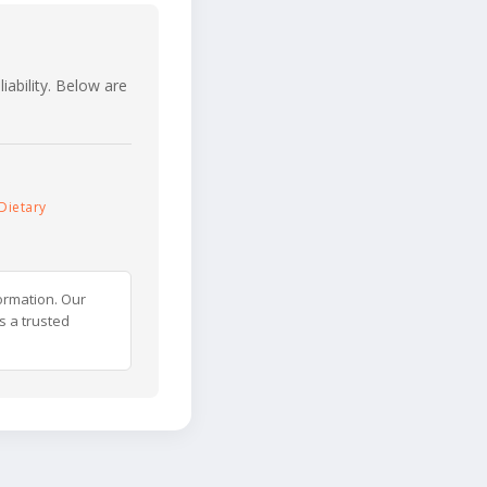
iability. Below are
Dietary
ormation. Our
s a trusted