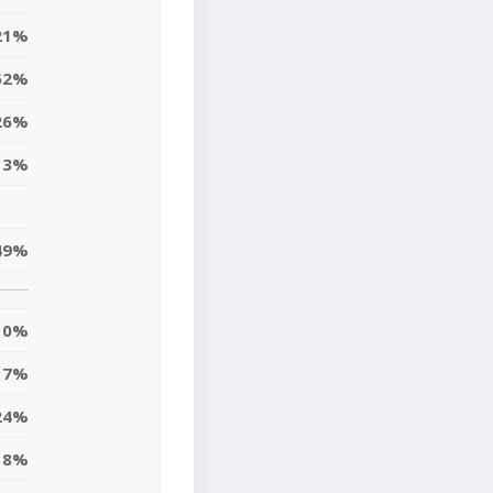
21%
62%
26%
13%
49%
0%
7%
24%
8%