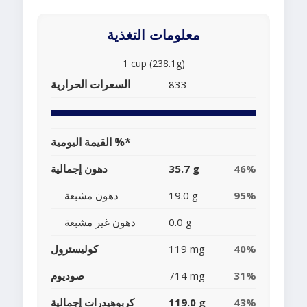
معلومات التغذية
1 cup (238.1g)
السعرات الحرارية
833
القيمة اليومية %*
46%
35.7 g
دهون إجمالية
95%
19.0 g
دهون مشبعة
0.0 g
دهون غير مشبعة
40%
119 mg
كوليسترول
31%
714 mg
صوديوم
43%
119.0 g
كربوهيدرات إجمالية