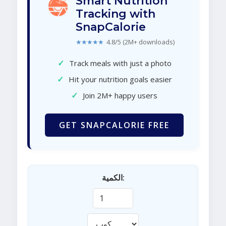
Smart Nutrition
Tracking with
SnapCalorie
★★★★★
4.8/5 (2M+ downloads)
✓
Track meals with just a photo
✓
Hit your nutrition goals easier
✓
Join 2M+ happy users
GET SNAPCALORIE FREE
الكمية: