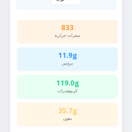
833
سعرات حرارية
11.9g
بروتين
119.0g
كربوهيدرات
35.7g
دهون