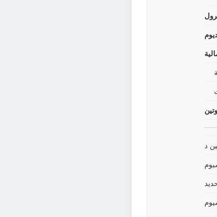
رول
يوم
لية
وتين
ين د
يوم
حديد
يوم