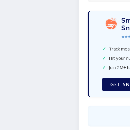
Sm
Sn
★★
✓
Track meal
✓
Hit your nu
✓
Join 2M+ 
GET SN