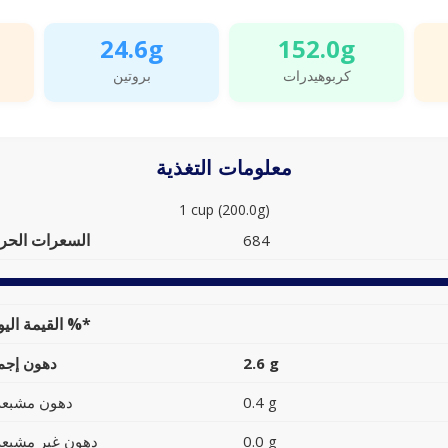
24.6g
152.0g
كربوهيدرات
بروتين
معلومات التغذية
1 cup (200.0g)
السعرات الحرا
684
القيمة اليومية %*
2.6 g
دهون إجما
0.4 g
دهون مشبعة
0.0 g
دهون غير مشبعة