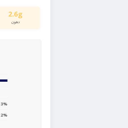
2.6g
دهون
3%
2%