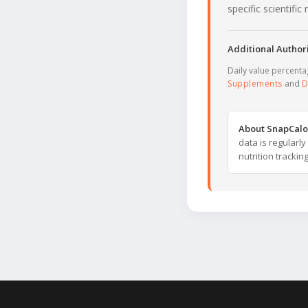
specific scientifi
Additional Authori
Daily value percent
Supplements
and
D
About SnapCalo
data is regularl
nutrition trackin