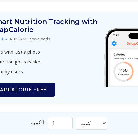
art Nutrition Tracking with
apCalorie
★★★
4.8/5 (2M+ downloads)
s with just a photo
trition goals easier
happy users
APCALORIE FREE
الكمية: