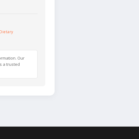
Dietary
ormation. Our
s a trusted