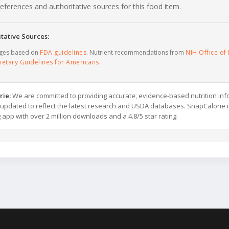
c references and authoritative sources for this food item.
tative Sources:
ages based on
FDA guidelines
. Nutrient recommendations from
NIH Office of 
ietary Guidelines for Americans
.
rie:
We are committed to providing accurate, evidence-based nutrition inf
y updated to reflect the latest research and USDA databases. SnapCalorie i
g app with over 2 million downloads and a 4.8/5 star rating.