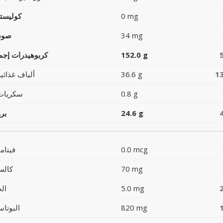
0 mg
كوليست
34 mg
صود
152.0 g
كربوهيدرات إجما
1
36.6 g
ألياف غذائية
0.8 g
سكريات
24.6 g
بر
0.0 mcg
فيتام
70 mg
كالس
5.0 mg
ال
820 mg
البوتاس