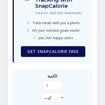
SnapCalorie
★★★★★
4.8/5 (2M+ downloads)
✓
Track meals with just a photo
✓
Hit your nutrition goals easier
✓
Join 2M+ happy users
GET SNAPCALORIE FREE
الكمية: