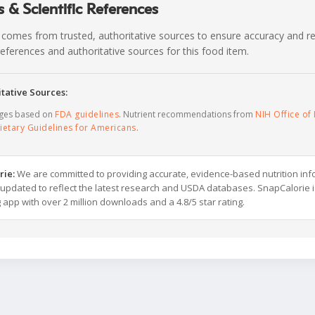
 & Scientific References
 comes from trusted, authoritative sources to ensure accuracy and rel
c references and authoritative sources for this food item.
tative Sources:
ages based on
FDA guidelines
. Nutrient recommendations from
NIH Office of 
ietary Guidelines for Americans
.
rie:
We are committed to providing accurate, evidence-based nutrition inf
y updated to reflect the latest research and USDA databases. SnapCalorie i
g app with over 2 million downloads and a 4.8/5 star rating.