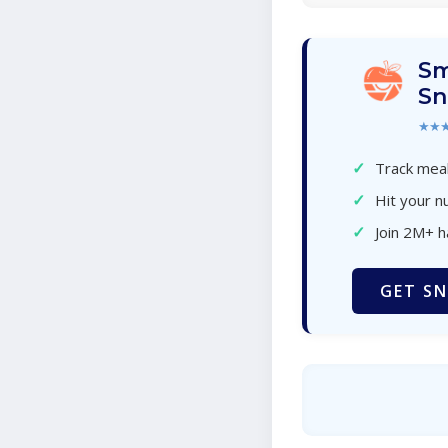
Sm
Sn
★★
✓
Track meal
✓
Hit your nu
✓
Join 2M+ 
GET SN