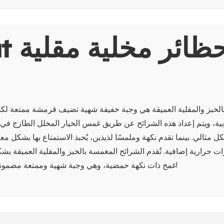
About 
ع
الخبز والمقلية العميقة هي وجبة خفيفة شهية تضيف قرمشة ممتعة لكل 
وبية، ويتم إعداد هذه الشرائح عن طريق غمس الخيار المخلل الطازج في
ل مثالي. بينما تقدم نكهة وملمسًا لذيذين، يُحبذ الاستمتاع بها بشكل م
 حرارية إضافية. تُقدم الشرائح المغمسة بالخبز والمقلية العميقة ب
غمج ذات نكهة حمضية، وهي وجبة شهية وممتعة مضمونة لإرضاء أي شخص!