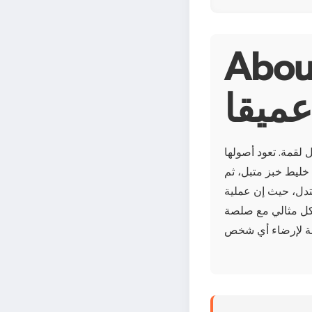
حظائر مخلية مقلية
ميقا
لقمة. تعود أصولها
 خليط خبز متبل، ثم
عتدل، حيث إن عملية
شكل مثالي مع صلصة