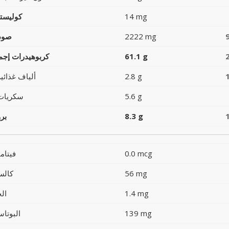
14 mg
كوليست
2222 mg
صود
61.1 g
كربوهيدرات إجما
2.8 g
ألياف غذائية
5.6 g
سكريات
8.3 g
بر
0.0 mcg
فيتام
56 mg
كالس
1.4 mg
ال
139 mg
البوتاس