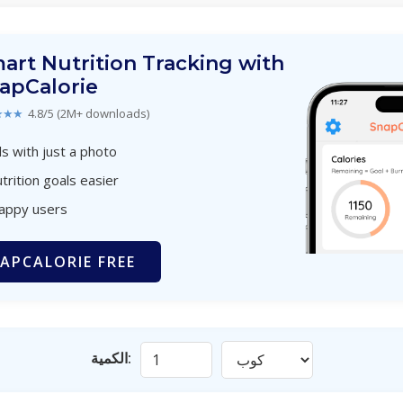
art Nutrition Tracking with
apCalorie
★★★
4.8/5 (2M+ downloads)
s with just a photo
trition goals easier
happy users
APCALORIE FREE
الكمية: