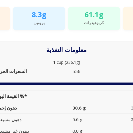
8.3g
61.1g
كربوهيدرات
بروتين
معلومات التغذية
1 cup (236.1g)
السعرات الحرا
556
القيمة اليومية %*
30.6 g
دهون إجما
5.6 g
دهون مشبعة
0.0 g
دهون غير مشبعة