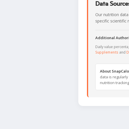
Data Sources
Our nutrition data
specific scientifi
Additional Authori
Daily value percent
Supplements
and
D
About SnapCalo
data is regularl
nutrition trackin