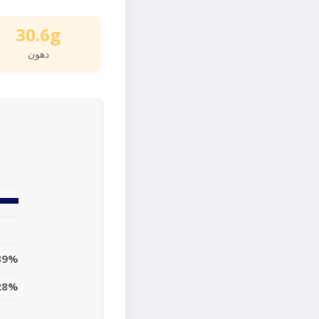
30.6g
دهون
39%
28%