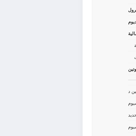
رول
يوم
لية
وتين
ين د
يوم
حديد
يوم