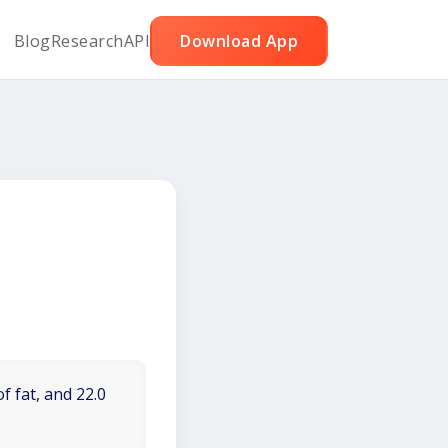
Blog
Research
API
Download App
f fat, and 22.0