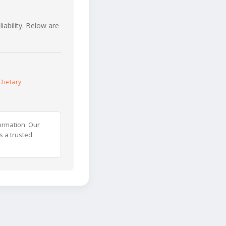
iability. Below are
Dietary
ormation. Our
s a trusted