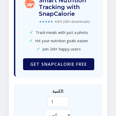
Smart Nutrition
Tracking with
SnapCalorie
★★★★★
4.8/5 (2M+ downloads)
✓
Track meals with just a photo
✓
Hit your nutrition goals easier
✓
Join 2M+ happy users
GET SNAPCALORIE FREE
الكمية: