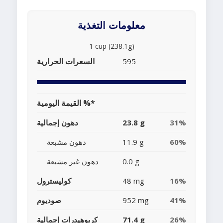
معلومات التغذية
1 cup (238.1g)
السعرات الحرارية
595
القيمة اليومية %*
31%
23.8 g
دهون إجمالية
60%
11.9 g
دهون مشبعة
0.0 g
دهون غير مشبعة
16%
48 mg
كوليسترول
41%
952 mg
صوديوم
26%
71.4 g
كربوهيدرات إجمالية