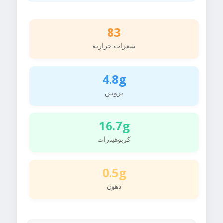
83
سعرات حرارية
4.8g
بروتين
16.7g
كربوهيدرات
0.5g
دهون