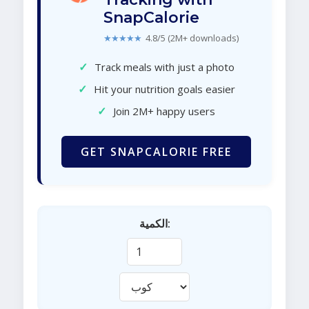
SnapCalorie
★★★★★
4.8/5 (2M+ downloads)
✓
Track meals with just a photo
✓
Hit your nutrition goals easier
✓
Join 2M+ happy users
GET SNAPCALORIE FREE
الكمية: