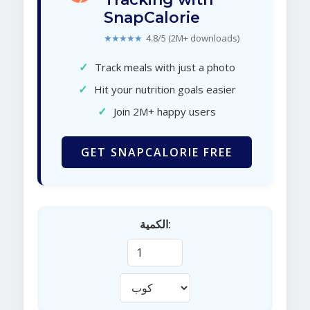
SnapCalorie
★★★★★
4.8/5 (2M+ downloads)
✓
Track meals with just a photo
✓
Hit your nutrition goals easier
✓
Join 2M+ happy users
GET SNAPCALORIE FREE
الكمية: