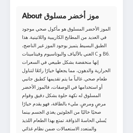
About موز أخضر مسلوق
الموز الأخضر المسلوق هو مأكول صحي موجود
في العديد من المطابخ الكاريبية واللاتينية. هذا
الطبق البسيط يتميز بوجود الموز غير الناضج،
الغني بالألياف والبوتاسيوم وفيتامينات C و B6.
إنها منخفضة بشكل طبيعي في السعرات
الحرارية والدهون، مما يجعلها خيارًا رائعًا لتناول
طعام صحي. غالباً ما يتم تقديمها كطبق جانبي
أو استخدامها في الوصفات، فالموز الأخضر
المسلوق له نكهة حلوة بشكل دقيق وقوام
مرضٍ ومرضٍ. مليء بالطاقة، فهو يقدم خيارًا
صحيًا خاليًا من الجلوتين يغذي الجسم بينما
يُسلي الحاسةَ الذواقة. تمتع بهذا الطعام اللذيذ
والمتعدد الاستعمالات ضمن نظام غذائي