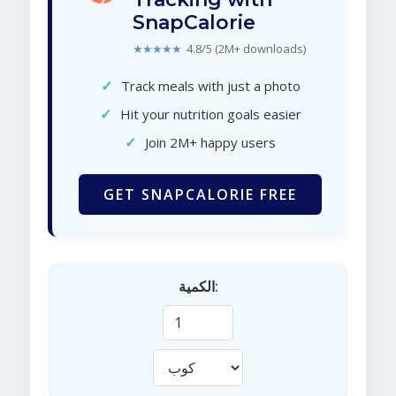
SnapCalorie
★★★★★
4.8/5 (2M+ downloads)
✓
Track meals with just a photo
✓
Hit your nutrition goals easier
✓
Join 2M+ happy users
GET SNAPCALORIE FREE
الكمية: