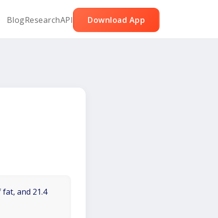
Blog
Research
API
Download App
 fat, and 21.4