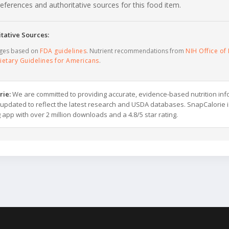
c references and authoritative sources for this food item.
tative Sources:
ages based on
FDA guidelines
. Nutrient recommendations from
NIH Office of 
ietary Guidelines for Americans
.
rie:
We are committed to providing accurate, evidence-based nutrition inf
y updated to reflect the latest research and USDA databases. SnapCalorie i
g app with over 2 million downloads and a 4.8/5 star rating.