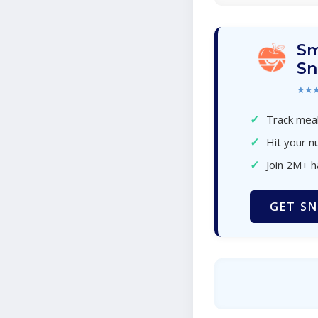
Sm
Sn
★★
✓
Track meal
✓
Hit your nu
✓
Join 2M+ 
GET SN