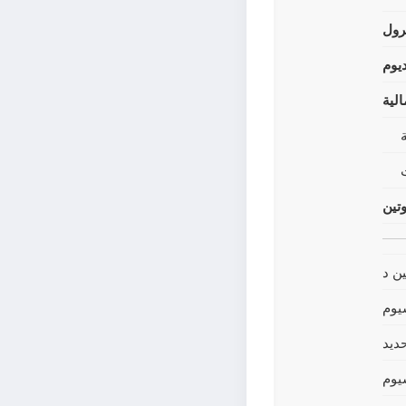
رول
يوم
لية
وتين
ين د
يوم
حديد
يوم