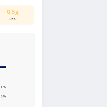
0.5g
دهون
1%
0%