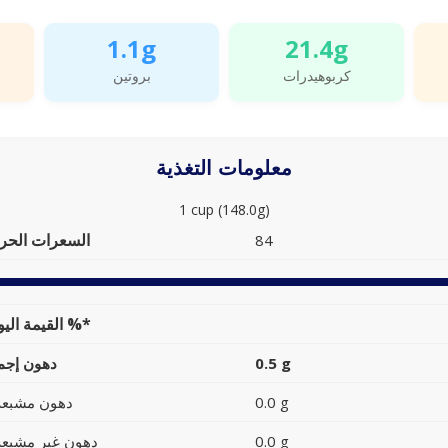
1.1g
21.4g
كربوهيدرات
بروتين
معلومات التغذية
1 cup (148.0g)
السعرات الحرا
84
القيمة اليومية %*
0.5 g
دهون إجما
0.0 g
دهون مشبعة
0.0 g
دهون غير مشبعة