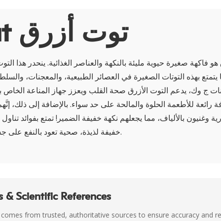
About توت أزرق
هو فاكهة صغيرة حيوية مليئة بالنكهة والعناصر الغذائية. ينحدر هذا الت
 يتمتع بهذه التوتات الصغيرة في العصائر الطبيعية، والمعجنات، والسل
ينات ج وك، يدعم التوت الأزرق صحة القلب ويعزز جهاز المناعة الخاص 
ة رائعة للأطعمة الحلوة والمالحة على حد سواء. بالإضافة إلى ذلك، إنَ
ة وغنيون بالألياف، مما يجعلهم نكهة خفيفة الضمير! تمتع بفوائد تناول 
خفيفة لذيذة، صحية تعود بالنفع على جسمك وتروي رغباتك.
 & Scientific References
 comes from trusted, authoritative sources to ensure accuracy and rel