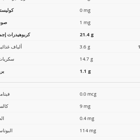
0 mg
كوليست
1 mg
صود
21.4 g
كربوهيدرات إجما
3.6 g
ألياف غذائية
14.7 g
سكريات
1.1 g
بر
0.0 mcg
فيتام
9 mg
كالس
0.4 mg
ال
114 mg
البوتاس