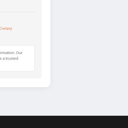
Dietary
ormation. Our
s a trusted