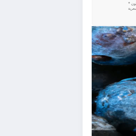
* تعتمد القيم اليومية المستندة إلى نسبة ٪ على نظام غذائي يحتوي على 2,000 سعرة حرارية. قد تكون