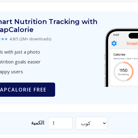
art Nutrition Tracking with
apCalorie
★★★
4.8/5 (2M+ downloads)
s with just a photo
trition goals easier
happy users
APCALORIE FREE
الكمية: