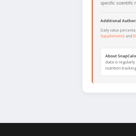
specific scientifi
Additional Authori
Daily value percent
Supplements
and
D
About SnapCalo
data is regularl
nutrition trackin