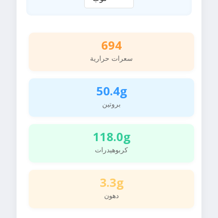
694
سعرات حرارية
50.4g
بروتين
118.0g
كربوهيدرات
3.3g
دهون