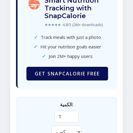
Smart Nutrition
Tracking with
SnapCalorie
★★★★★
4.8/5 (2M+ downloads)
✓
Track meals with just a photo
✓
Hit your nutrition goals easier
✓
Join 2M+ happy users
GET SNAPCALORIE FREE
الكمية: