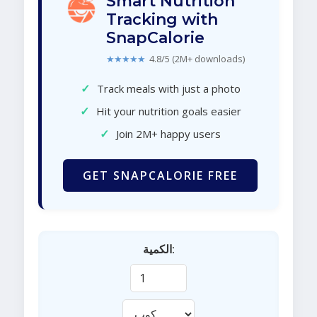
Smart Nutrition
Tracking with
SnapCalorie
★★★★★
4.8/5 (2M+ downloads)
✓
Track meals with just a photo
✓
Hit your nutrition goals easier
✓
Join 2M+ happy users
GET SNAPCALORIE FREE
الكمية: