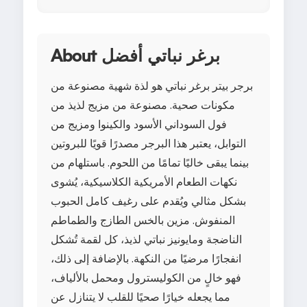
About برغر نباتي أفضل
برجر بيتر برغر نباتي هو لذة شهية مصنوعة من
مكونات صحية. مصنوعة من مزيج لذيذ من
فول السوداني الأسود والكينوا ومزيج من
التوابل، يعتبر هذا البرجر مصدرًا قويًا للبروتين
بينما يبقى خاليًا تمامًا من اللحوم. باستلهام من
نكهات الطعام الأمريكية الكلاسيكية، يُشوى
بشكل مثالي ويُقدم على رغيف كامل الحبوب
المنفوش. مزين بالخس الطازج والطماطم
الناضجة ومايونيز نباتي لذيذ، كل لقمة تُشكل
انفجارًا مرضيًا من النكهة. بالإضافة إلى ذلك،
فهو خالٍ من الكوليسترول ومحمل بالألياف،
مما يجعله خيارًا صحيًا للقلب لا يتنازل عن