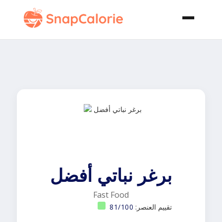
برغر نباتي أفضل
Fast Food
تقييم العنصر:
81/100