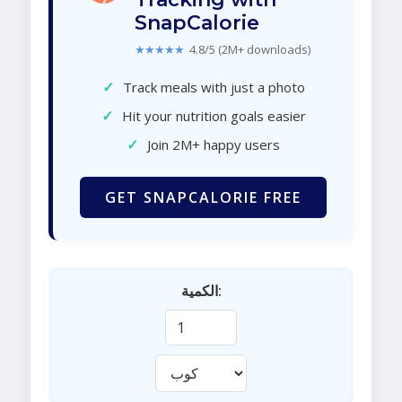
SnapCalorie
★★★★★
4.8/5 (2M+ downloads)
✓
Track meals with just a photo
✓
Hit your nutrition goals easier
✓
Join 2M+ happy users
GET SNAPCALORIE FREE
الكمية: