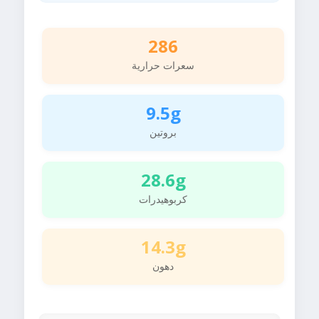
286
سعرات حرارية
9.5g
بروتين
28.6g
كربوهيدرات
14.3g
دهون