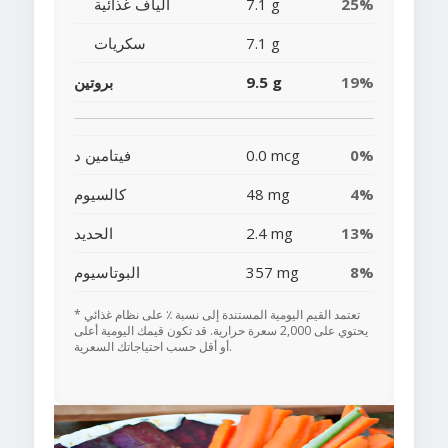
25%
7.1 g
ألياف غذائية
7.1 g
سكريات
19%
9.5 g
بروتين
0%
0.0 mcg
فيتامين د
4%
48 mg
كالسيوم
13%
2.4 mg
الحديد
8%
357 mg
البوتاسيوم
* تعتمد القيم اليومية المستندة إلى نسبة ٪ على نظام غذائي
يحتوي على 2,000 سعرة حرارية. قد تكون قيمك اليومية أعلى
أو أقل حسب احتياجاتك السعرية.