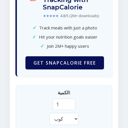
SnapCalorie
★★★★★
4.8/5 (2M+ downloads)
✓
Track meals with just a photo
✓
Hit your nutrition goals easier
✓
Join 2M+ happy users
GET SNAPCALORIE FREE
الكمية: