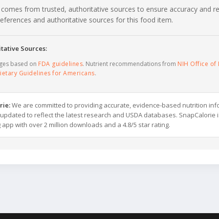
 comes from trusted, authoritative sources to ensure accuracy and rel
c references and authoritative sources for this food item.
tative Sources:
ages based on
FDA guidelines
. Nutrient recommendations from
NIH Office of 
ietary Guidelines for Americans
.
rie:
We are committed to providing accurate, evidence-based nutrition inf
y updated to reflect the latest research and USDA databases. SnapCalorie i
g app with over 2 million downloads and a 4.8/5 star rating.