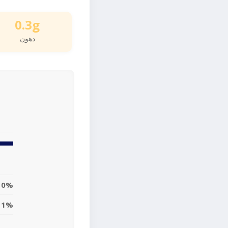
0.3g
دهون
0%
1%