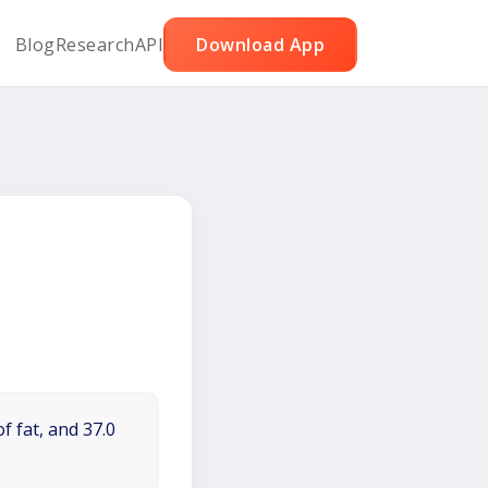
Blog
Research
API
Download App
f fat, and 37.0