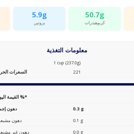
5.9g
50.7g
كربوهيدرات
بروتين
معلومات التغذية
1 cup (237.0g)
السعرات الحرا
221
القيمة اليومية %*
0.3 g
دهون إجما
0.1 g
دهون مشبعة
0.0 g
دهون غير مشبعة