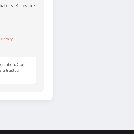
iability. Below are
Dietary
ormation. Our
s a trusted