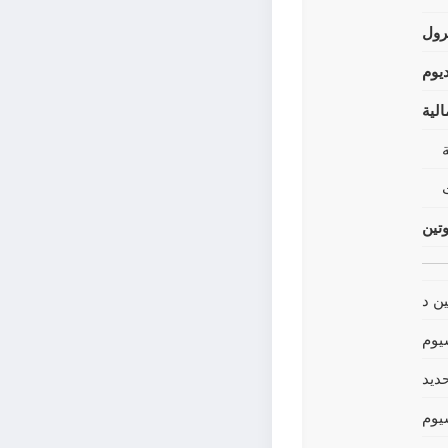
رول
يوم
لية
وتين
ين د
يوم
حديد
يوم