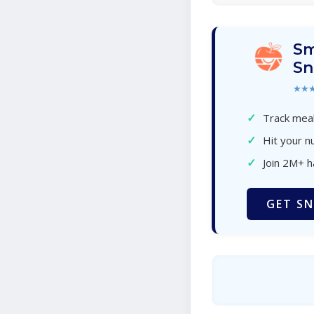
Sm
Sn
★★
✓
Track meal
✓
Hit your nu
✓
Join 2M+ 
GET SN