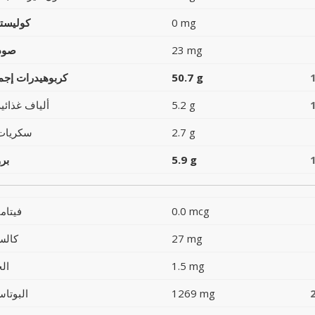
0 mg
كوليست
23 mg
صود
50.7 g
كربوهيدرات إجما
5.2 g
ألياف غذائية
2.7 g
سكريات
5.9 g
بر
0.0 mcg
فيتام
27 mg
كالس
1.5 mg
ال
1269 mg
البوتاس