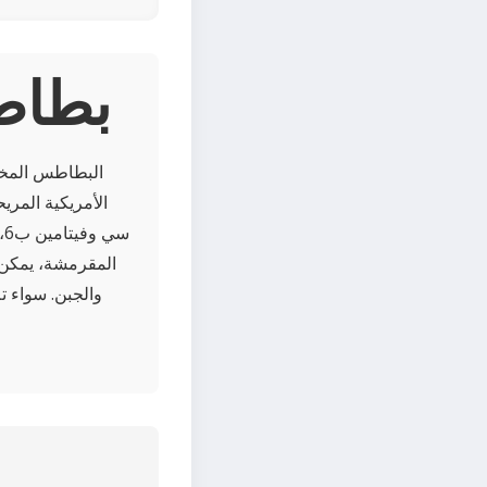
About
البطاطس المخب
الأمريكية المريح
س
المقرمشة، يمكن ت
والجبن. سواء ت