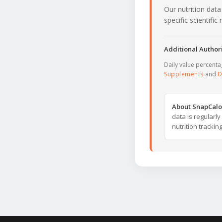
Our nutrition data
specific scientifi
Additional Authori
Daily value percent
Supplements
and
D
About SnapCalo
data is regularl
nutrition trackin