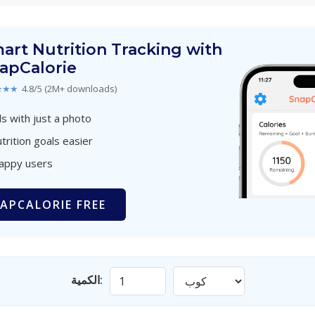
art Nutrition Tracking with
apCalorie
★★★
4.8/5 (2M+ downloads)
s with just a photo
trition goals easier
happy users
APCALORIE FREE
الكمية: