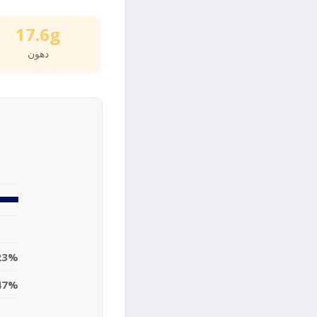
17.6g
دهون
23%
47%