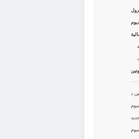
رول
يوم
لية
وتين
ين د
يوم
حديد
يوم