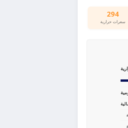
294
سعرات حرارية
رية
لية