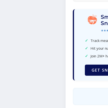
Sm
Sn
★★
✓
Track meal
✓
Hit your nu
✓
Join 2M+ 
GET SN