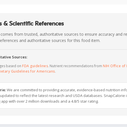
 & Scientific References
 comes from trusted, authoritative sources to ensure accuracy and rel
c references and authoritative sources for this food item.
tative Sources:
ages based on
FDA guidelines
. Nutrient recommendations from
NIH Office of 
ietary Guidelines for Americans
.
rie:
We are committed to providing accurate, evidence-based nutrition inf
y updated to reflect the latest research and USDA databases. SnapCalorie i
g app with over 2 million downloads and a 4.8/5 star rating.