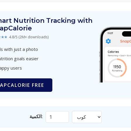
art Nutrition Tracking with
apCalorie
★★★
4.8/5 (2M+ downloads)
s with just a photo
trition goals easier
happy users
APCALORIE FREE
الكمية: