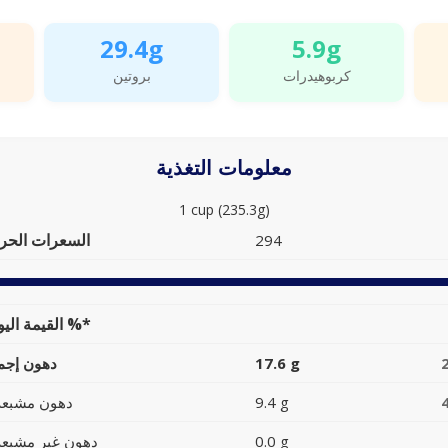
29.4g
5.9g
كربوهيدرات
بروتين
معلومات التغذية
1 cup (235.3g)
السعرات الحرا
294
القيمة اليومية %*
17.6 g
دهون إجما
9.4 g
دهون مشبعة
0.0 g
دهون غير مشبعة