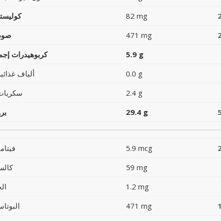
82 mg
كوليست
471 mg
صود
5.9 g
كربوهيدرات إجما
0.0 g
ألياف غذائية
2.4 g
سكريات
29.4 g
بر
5.9 mcg
فيتام
59 mg
كالس
1.2 mg
ال
471 mg
البوتاس