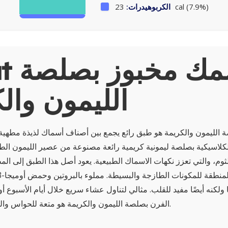
23 cal (7.9%)
الكربوهيدرات:
About
الليمون وال
الليمون والكريمة هو طبق رائع يجمع بين أصناف أسماك لذيذة مطهية 
كلاسيكية بصلصة ليمونية كريمية رائعة مصنوعة من عصير الليمون الطاز
وم، والتي تعزز نكهات الاسماك الطبيعية. يعود أصل هذا الطبق إلى الم
لكنه أيضًا مفيد للقلب. مثالي لتناول عشاء سريع خلال أيام الأسبوع أو
الفرن بصلصة الليمون والكريمة هو متعة للحواس والجسم على حد سواء.