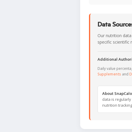
Data Sources
Our nutrition data
specific scientifi
Additional Authori
Daily value percent
Supplements
and
D
About SnapCalo
data is regularl
nutrition trackin