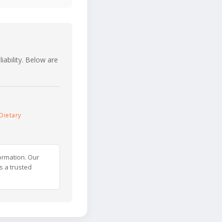
iability. Below are
Dietary
ormation. Our
s a trusted