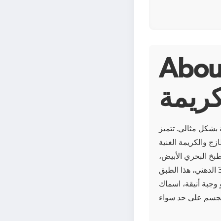
 سمك مخبوز بصلصة
كريمة
بشكل مثالي. تتميز
ج والكريمة الغنية
طبخ البحري الأبيض،
حيث يبرز حب المنطقة للمكونات الطازجة والبسيطة. مملوء بالبروتين وحمض أوميجا-3 الدهني، هذا الطبق
 وجبة أنيقة، اسماك