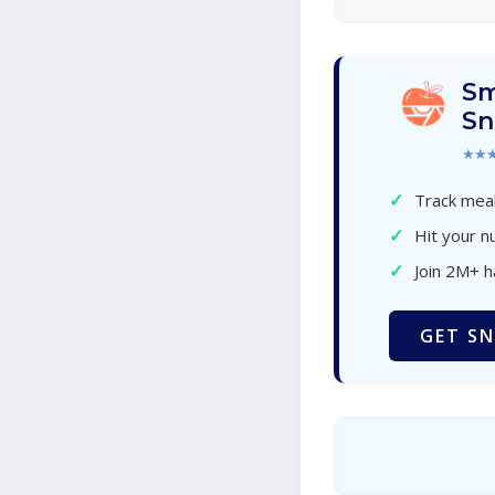
Sm
Sn
★★
✓
Track meal
✓
Hit your nu
✓
Join 2M+ 
GET SN