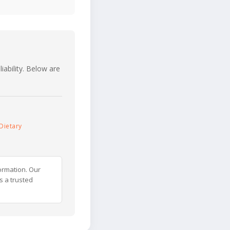
iability. Below are
Dietary
ormation. Our
s a trusted