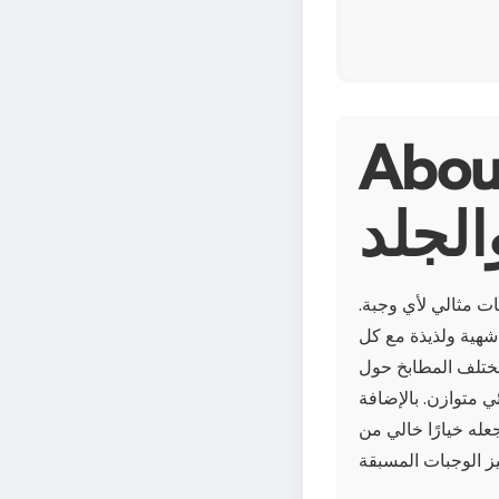
فخذ الدجاج المشوي
الجلد
ات مثالي لأي وجبة.
شهية ولذيذة مع كل
مختلف المطابخ حول
 متوازن. بالإضافة
عله خيارًا خالي من