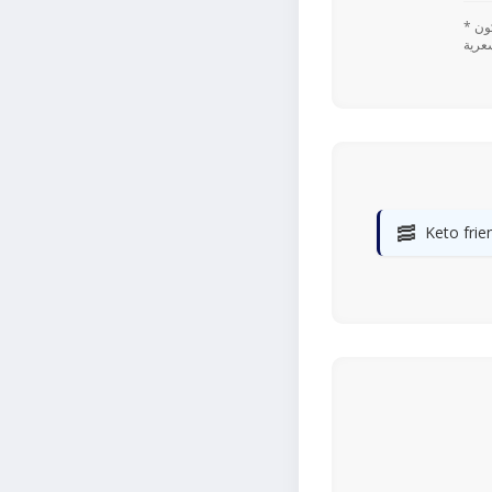
* تعتمد القيم اليومية المستندة إلى نسبة ٪ على نظام غذائي يحتوي على 2,000 سعرة حرارية. قد تكون
🥓
Keto frie