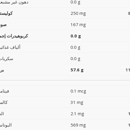
0.0 g
دهون غير مشبعة
250 mg
كوليست
167 mg
صود
0.0 g
كربوهيدرات إجما
0.0 g
ألياف غذائية
0.0 g
سكريات
1
57.6 g
بر
0.1 mcg
فيتام
31 mg
كالس
2.1 mg
ال
569 mg
البوتاس