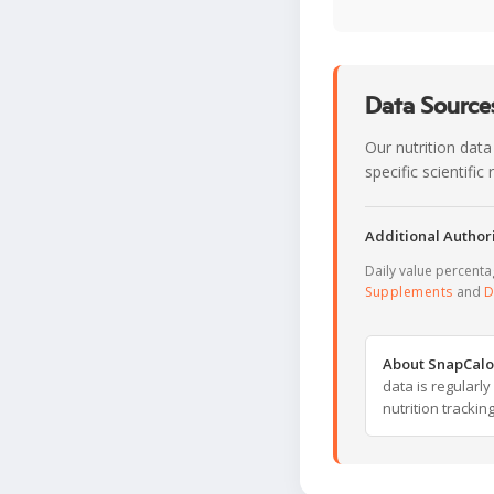
Data Sources
Our nutrition data
specific scientifi
Additional Authori
Daily value percent
Supplements
and
D
About SnapCalo
data is regularl
nutrition trackin