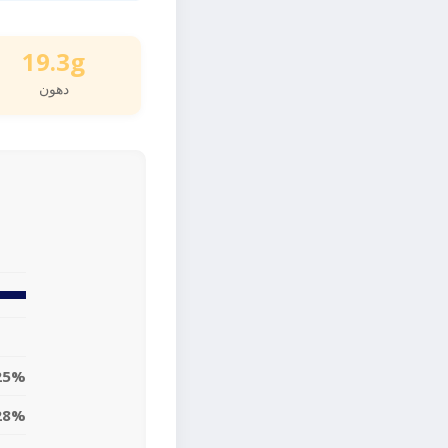
19.3g
دهون
25%
28%