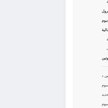
رول
يوم
لية
وتين
ين د
يوم
حديد
يوم