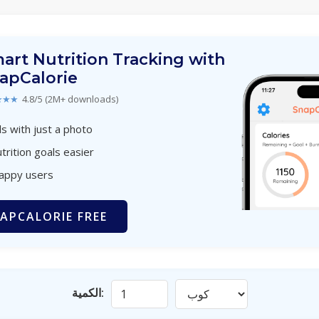
art Nutrition Tracking with
apCalorie
★★★
4.8/5 (2M+ downloads)
s with just a photo
trition goals easier
happy users
APCALORIE FREE
الكمية: