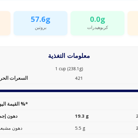
57.6g
0.0g
كربوهيدرات
بروتين
معلومات التغذية
1 cup (238.1g)
السعرات الحرا
421
القيمة اليومية %*
19.3 g
دهون إجما
5.5 g
دهون مشبعة