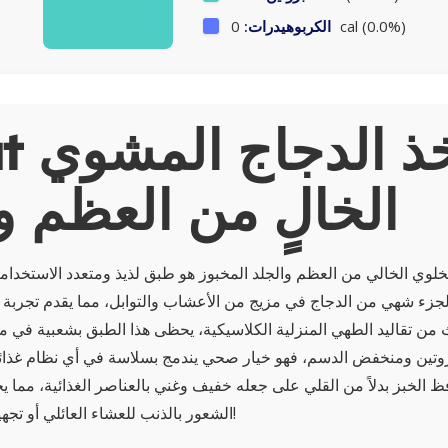
0 cal (0.0%)
الكربوهيدرات:
About 
الخالٍ من العظم و
مخلوي الخالي من العظم والجلد المخبوز هو طبق لذيذ ومتعدد الاستخدام
لجزء شهي من الدجاج في مزيج من الأعشاب والتوابل، مما يقدم تجربة 
ث من تقاليد الطهي المنزلية الكلاسيكية، يحظى هذا الطبق بشعبية في 
بروتين ومنخفض الدسم، فهو خيار صحي يندمج بسلاسة في أي نظام غذائي
ظ الخبز بدلاً من القلي على جعله خفيف وغني بالعناصر الغذائية، مما يج
الشعور بالذنب للعشاء العائلي أو تجهيز الوجبات المسبقة!