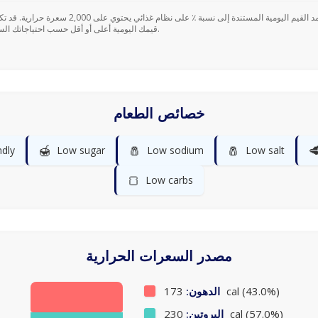
قيمك اليومية أعلى أو أقل حسب احتياجاتك السعرية.
خصائص الطعام
🍯
🧂
🧂

ndly
Low sugar
Low sodium
Low salt
🍞
Low carbs
مصدر السعرات الحرارية
الدهون:
173 cal (43.0%)
البروتين:
230 cal (57.0%)