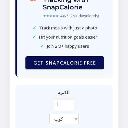
SnapCalorie
★★★★★
4.8/5 (2M+ downloads)
✓
Track meals with just a photo
✓
Hit your nutrition goals easier
✓
Join 2M+ happy users
GET SNAPCALORIE FREE
الكمية: