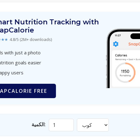
art Nutrition Tracking with
apCalorie
★★★
4.8/5 (2M+ downloads)
s with just a photo
trition goals easier
happy users
APCALORIE FREE
الكمية: