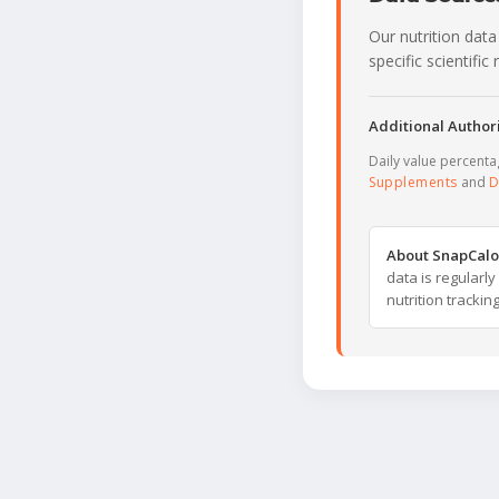
Our nutrition data
specific scientifi
Additional Authori
Daily value percent
Supplements
and
D
About SnapCalo
data is regularl
nutrition trackin