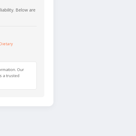
iability. Below are
Dietary
ormation. Our
s a trusted