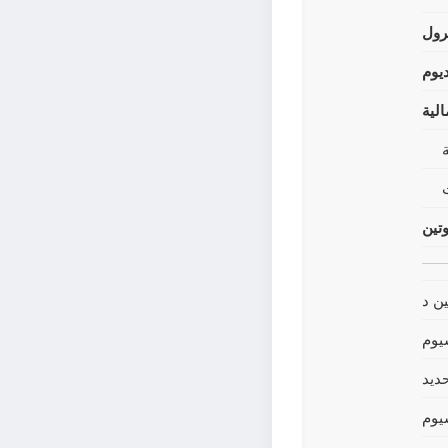
رول
يوم
لية
وتين
ين د
يوم
حديد
يوم