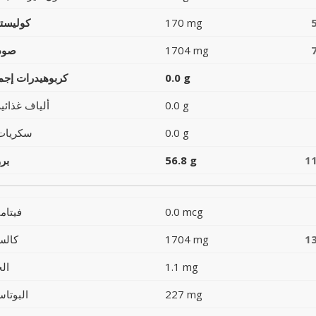
170 mg
كوليست
1704 mg
صود
0.0 g
كربوهيدرات إجما
0.0 g
ألياف غذائية
0.0 g
سكريات
1
56.8 g
بر
0.0 mcg
فيتام
1
1704 mg
كالس
1.1 mg
ال
227 mg
البوتاس