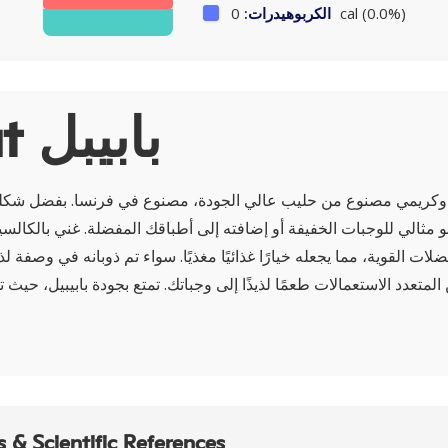
0 cal (0.0%)
الكربوهيدرات:
About بابيبل
يذ وكريمي مصنوع من حليب عالي الجودة، مصنوع في فرنسا. بفضل شكل
مثالي للوجبات الخفيفة أو إضافته إلى أطباقك المفضلة. غني بالكالسي
ضلات القوية، مما يجعله خيارًا غذائيًا مغذيًا. سواء تم ذوبانه في وصفة لذ
لمتعدد الاستعمالات طعمًا لذيذًا إلى وجباتك. تمتع بجودة بابيبيل، حيث تلت
 & Scientific References