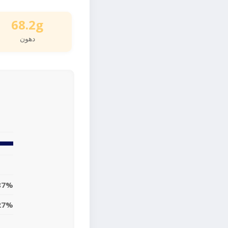
68.2g
دهون
87%
27%