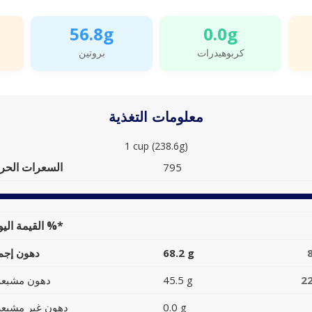
56.8g
0.0g
كربوهيدرات
بروتين
معلومات التغذية
1 cup (238.6g)
السعرات الحرا
795
القيمة اليومية %*
68.2 g
دهون إجما
2
45.5 g
دهون مشبعة
0.0 g
دهون غير مشبعة