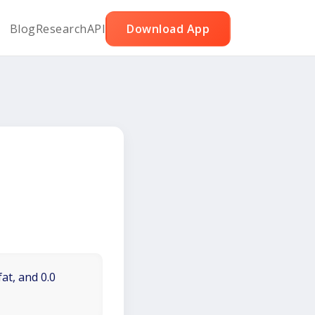
Blog
Research
API
Download App
at, and 0.0