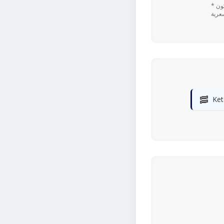
* تعتمد القيم اليومية المستندة إلى نسبة ٪ على نظام غذائي يحتوي على 2,000 سعرة حرارية. قد تكون
🥓
Ket