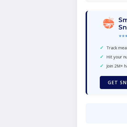
Sm
Sn
★★
✓
Track meal
✓
Hit your nu
✓
Join 2M+ 
GET SN