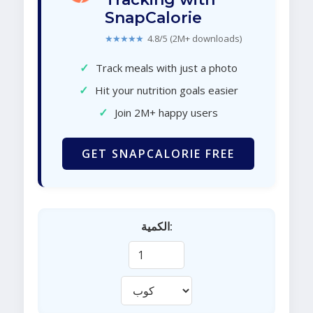
SnapCalorie
★★★★★
4.8/5 (2M+ downloads)
✓
Track meals with just a photo
✓
Hit your nutrition goals easier
✓
Join 2M+ happy users
GET SNAPCALORIE FREE
الكمية: