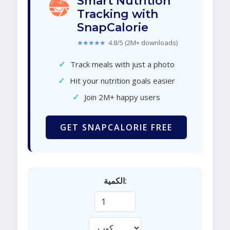
Smart Nutrition
Tracking with
SnapCalorie
★★★★★
4.8/5 (2M+ downloads)
✓
Track meals with just a photo
✓
Hit your nutrition goals easier
✓
Join 2M+ happy users
GET SNAPCALORIE FREE
الكمية: