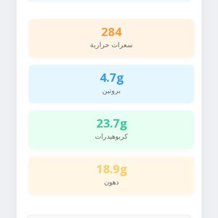
284
سعرات حرارية
4.7g
بروتين
23.7g
كربوهيدرات
18.9g
دهون