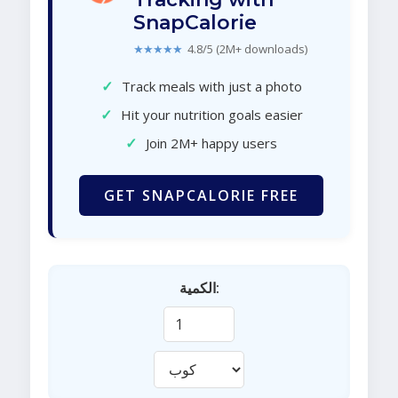
SnapCalorie
★★★★★
4.8/5 (2M+ downloads)
✓
Track meals with just a photo
✓
Hit your nutrition goals easier
✓
Join 2M+ happy users
GET SNAPCALORIE FREE
الكمية: