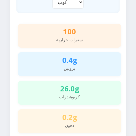
100
سعرات حرارية
0.4g
بروتين
26.0g
كربوهيدرات
0.2g
دهون