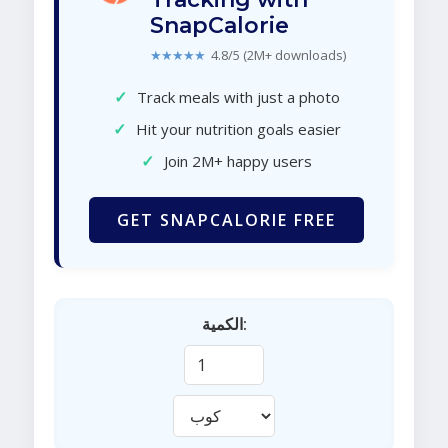
SnapCalorie
★★★★★
4.8/5 (2M+ downloads)
✓
Track meals with just a photo
✓
Hit your nutrition goals easier
✓
Join 2M+ happy users
GET SNAPCALORIE FREE
الكمية: