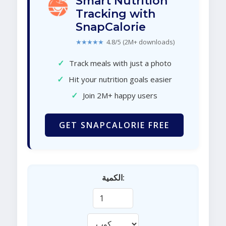
Smart Nutrition
Tracking with
SnapCalorie
★★★★★
4.8/5 (2M+ downloads)
✓
Track meals with just a photo
✓
Hit your nutrition goals easier
✓
Join 2M+ happy users
GET SNAPCALORIE FREE
الكمية: