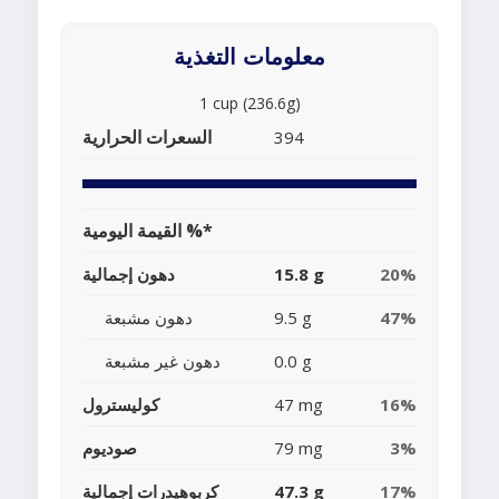
معلومات التغذية
1 cup (236.6g)
السعرات الحرارية
394
القيمة اليومية %*
20%
15.8 g
دهون إجمالية
47%
9.5 g
دهون مشبعة
0.0 g
دهون غير مشبعة
16%
47 mg
كوليسترول
3%
79 mg
صوديوم
17%
47.3 g
كربوهيدرات إجمالية