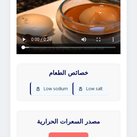
خصائص الطعام
🧂
🧂
Low sodium
Low salt
مصدر السعرات الحرارية