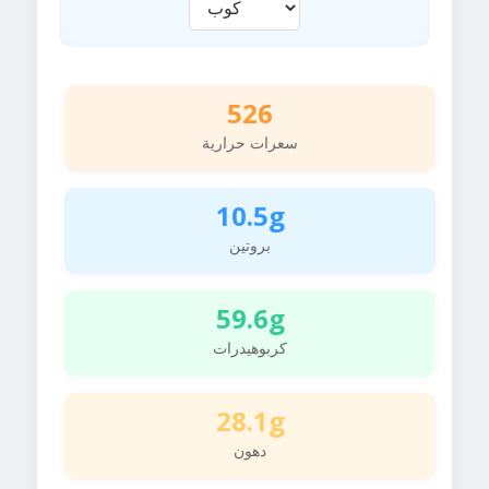
526
سعرات حرارية
10.5g
بروتين
59.6g
كربوهيدرات
28.1g
دهون