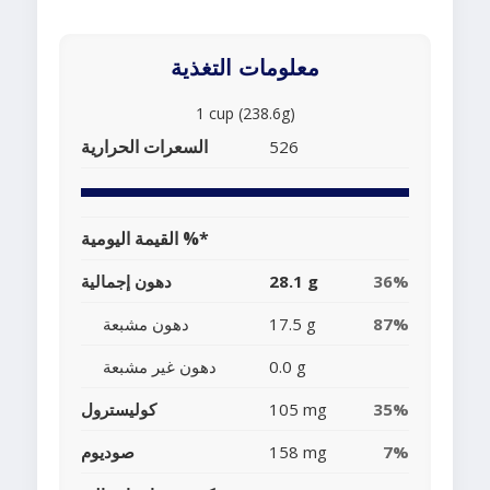
معلومات التغذية
1 cup (238.6g)
السعرات الحرارية
526
القيمة اليومية %*
36%
28.1 g
دهون إجمالية
87%
17.5 g
دهون مشبعة
0.0 g
دهون غير مشبعة
35%
105 mg
كوليسترول
7%
158 mg
صوديوم